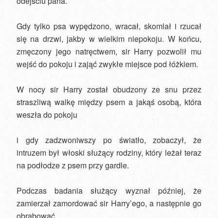
odejściu pana.
Gdy tylko psa wypędzono, wracał, skomlał i rzucał
się na drzwi, jakby w wielkim niepokoju. W końcu,
zmęczony jego natręctwem, sir Harry pozwolił mu
wejść do pokoju i zająć zwykłe miejsce pod łóżkiem.
W nocy sir Harry został obudzony ze snu przez
straszliwą walkę między psem a jakąś osobą, która
weszła do pokoju
i gdy zadzwoniwszy po światło, zobaczył, że
intruzem był włoski służący rodziny, który leżał teraz
na podłodze z psem przy gardle.
Podczas badania służący wyznał później, że
zamierzał zamordować sir Harry’ego, a następnie go
obrabować.