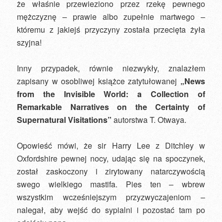
że właśnie przewieziono przez rzekę pewnego
mężczyznę – prawie albo zupełnie martwego –
któremu z jakiejś przyczyny została przecięta żyła
szyjna!
Inny przypadek, równie niezwykły, znalazłem
zapisany w osobliwej książce zatytułowanej
„News
from the Invisible World: a Collection of
Remarkable Narratives on the Certainty of
Supernatural Visitations”
autorstwa T. Otwaya.
Opowieść mówi, że sir Harry Lee z Ditchley w
Oxfordshire pewnej nocy, udając się na spoczynek,
został zaskoczony i zirytowany natarczywością
swego wielkiego mastifa. Pies ten – wbrew
wszystkim wcześniejszym przyzwyczajeniom –
nalegał, aby wejść do sypialni i pozostać tam po