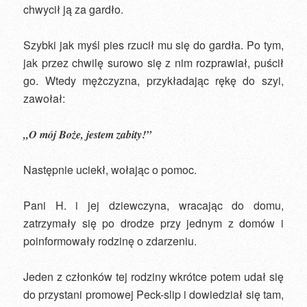
chwycił ją za gardło.
Szybki jak myśl pies rzucił mu się do gardła. Po tym,
jak przez chwilę surowo się z nim rozprawiał, puścił
go. Wtedy mężczyzna, przykładając rękę do szyi,
zawołał:
„O mój Boże, jestem zabity!”
Następnie uciekł, wołając o pomoc.
Pani H. i jej dziewczyna, wracając do domu,
zatrzymały się po drodze przy jednym z domów i
poinformowały rodzinę o zdarzeniu.
Jeden z członków tej rodziny wkrótce potem udał się
do przystani promowej Peck-slip i dowiedział się tam,