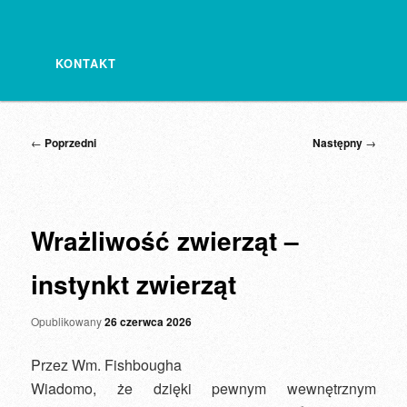
KONTAKT
Nawigacja
←
Poprzedni
Następny
→
wpisu
Wrażliwość zwierząt –
instynkt zwierząt
Opublikowany
26 czerwca 2026
Przez Wm. Fishbougha
Wiadomo, że dzięki pewnym wewnętrznym