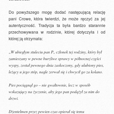
Do powyższego mogę dodać następującą relację
pani Crowe, która twierdzi, że może ręczyć za jej
autentyczność. Tradycja ta była bardzo starannie
przechowywana w rodzinie, której dotyczyła i od
której ją otrzymała:
„W ubiegłym stuleciu pan P., członek tej rodziny, który był
zamieszany w pewne burzliwe sprawy w północnej części
wyspy, został pewnego dnia zaskoczony, gdy ulubiony pies,
leżący u jego stóp, nagle zerwał się i chwycił go za kolano.
Pies pociągnął go – nie gwałtownie, lecz w sposób
wskazujący na życzenie, aby jego pan podążył za nim do
drzwi.
Dżentelmen przez pewien czas opierał się temu