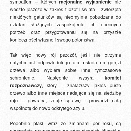
sympatiom – których
racjonalne wyjaśnienie
nie
weszło jeszcze w zakres filozofii świata – zwierzęta
niektórych gatunków są nieomylnie pobudzane do
działań służących zaspokojeniu ich obecnych
potrzeb oraz przygotowaniu się na przyszłe
konieczności własne i swego potomstwa.
Tak więc nowy rój pszczół, jeśli nie otrzyma
natychmiast odpowiedniego ula, osiada na gałęzi
drzewa albo wybiera sobie inne tymczasowe
schronienie. Następnie wysyła
komitet
rozpoznawczy
, który – znalazłszy jakieś puste
drzewo albo inne miejsce nadające się na siedzibę
roju – powraca, zdaje sprawę i prowadzi całą
wspólnotę do nowo odkrytego azylu.
Podobnie ptaki, wraz ze zmianami pór roku, są
nieomylnie prowadzone do odpowiednich klimatów.