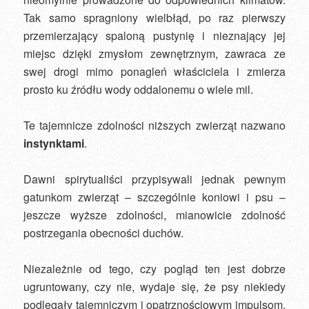
Tak samo spragniony wielbłąd, po raz pierwszy
przemierzający spaloną pustynię i nieznający jej
miejsc dzięki zmysłom zewnętrznym, zawraca ze
swej drogi mimo ponagleń właściciela i zmierza
prosto ku źródłu wody oddalonemu o wiele mil.
Te tajemnicze zdolności niższych zwierząt nazwano
instynktami
.
Dawni spirytualiści przypisywali jednak pewnym
gatunkom zwierząt – szczególnie koniowi i psu –
jeszcze wyższe zdolności, mianowicie zdolność
postrzegania obecności duchów.
Niezależnie od tego, czy pogląd ten jest dobrze
ugruntowany, czy nie, wydaje się, że psy niekiedy
podlegały tajemniczym i opatrznościowym impulsom,