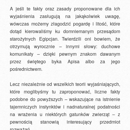
A jeśli te fakty oraz zasady proponowane dla ich
wyjaśnienia zasługują na jakąkolwiek uwagę,
wówczas możemy złagodzić pogardę i litość, które
dotąd kierowaliśmy ku domniemanym przesądom
starożytnych Egipcjan. Twierdzili oni bowiem, że
otrzymują wyrocznie – innymi słowy: duchowe
komunikaty – dzięki pewnym znakom dawanym
przez świętego byka Apisa albo za jego
pośrednictwem.
Lecz niezależnie od wszelkich teorii wyjaśniających,
które moglibyśmy tu zaproponować, liczne fakty
podobne do powyższych – wskazujące na istnienie
tajemniczych instynktów i nadnaturalnej podatności
na wrażenia u niektórych gatunków zwierząt – z
pewnością stanowią interesujący przedmiot
rozważań.