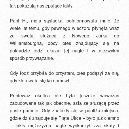
jak pokazują następujące fakty.
Pani H., moja sąsiadka, poinformowała mnie, że
wiele lat temu, gdy pewnego wieczoru płynęła wraz
ze swoją służącą z Nowego Jorku do
Williamsburgha, obcy pies znajdujący się na
pokładzie łodzi okazał jej nagle i w niezwykły
sposób przywiązanie.
Gdy łódź przybiła do przystani, pies podążył za nią,
gdy kierowała się ku domowi.
Ponieważ okolica nie była jeszcze wówczas
zabudowana tak jak obecnie, szła ze służącą przez
puste parcele. Gdy znalazły się w pobliżu miejsca,
gdzie dziś znajduje się Piąta Ulica – było już ciemno
– jakiś mężczyzna nagle wyskoczył zza skały i