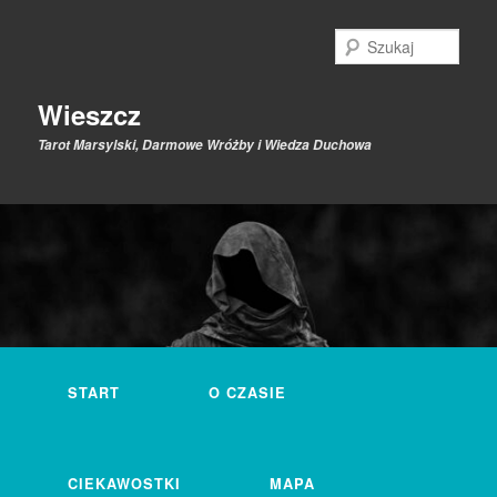
Przeskocz
do
Szuk
tekstu
Wieszcz
Tarot Marsylski, Darmowe Wróżby i Wiedza Duchowa
Główne
menu
START
O CZASIE
CIEKAWOSTKI
MAPA