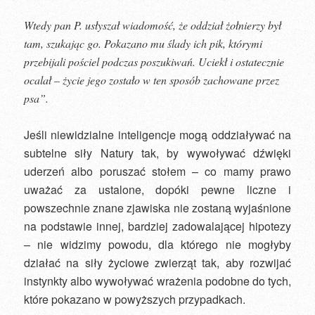
Wtedy pan P. usłyszał wiadomość, że oddział żołnierzy był
tam, szukając go. Pokazano mu ślady ich pik, którymi
przebijali pościel podczas poszukiwań. Uciekł i ostatecznie
ocalał – życie jego zostało w ten sposób zachowane przez
psa”.
Jeśli niewidzialne inteligencje mogą oddziaływać na
subtelne siły Natury tak, by wywoływać dźwięki
uderzeń albo poruszać stołem – co mamy prawo
uważać za ustalone, dopóki pewne liczne i
powszechnie znane zjawiska nie zostaną wyjaśnione
na podstawie innej, bardziej zadowalającej hipotezy
– nie widzimy powodu, dla którego nie mogłyby
działać na siły życiowe zwierząt tak, aby rozwijać
instynkty albo wywoływać wrażenia podobne do tych,
które pokazano w powyższych przypadkach.