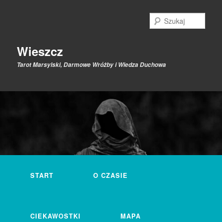
Przeskocz
do
Szuk
tekstu
Wieszcz
Tarot Marsylski, Darmowe Wróżby i Wiedza Duchowa
Główne
menu
START
O CZASIE
CIEKAWOSTKI
MAPA