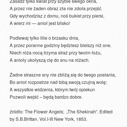
Zasadź tylko kwiat przy szybie swego okna,
A przez nie żaden obraz zła nie zdoła przejść.
Gdy wychodzisz z domu, noś bukiet przy piersi,
A wierz mi — anioł jest blisko!
Podlewaj tylko lilie o brzasku dnia,
A przez poranne godziny będziesz bielszy niż one.
Niech róża nocą trzyma straż przy twoim łożu,
A anioły ukołyszą cię do snu na różach.
Żadne straszne sny nie zbliżą się do twego posłania,
Bo anioł rozpostrze nad tobą swoją czujną wolę;
A wszystkie widzenia, którym twój opiekun
Pozwoli wejść – będą bardzo dobre.
źródło: The Flower Angels; „The Shekinah”. Edited
by S.B.Brittan. Vol.I-III New York, 1853.