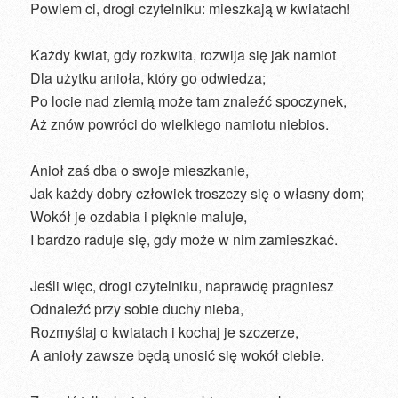
Powiem ci, drogi czytelniku: mieszkają w kwiatach!
Każdy kwiat, gdy rozkwita, rozwija się jak namiot
Dla użytku anioła, który go odwiedza;
Po locie nad ziemią może tam znaleźć spoczynek,
Aż znów powróci do wielkiego namiotu niebios.
Anioł zaś dba o swoje mieszkanie,
Jak każdy dobry człowiek troszczy się o własny dom;
Wokół je ozdabia i pięknie maluje,
I bardzo raduje się, gdy może w nim zamieszkać.
Jeśli więc, drogi czytelniku, naprawdę pragniesz
Odnaleźć przy sobie duchy nieba,
Rozmyślaj o kwiatach i kochaj je szczerze,
A anioły zawsze będą unosić się wokół ciebie.