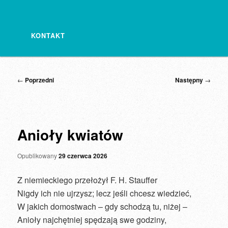
KONTAKT
Nawigacja
←
Poprzedni
Następny
→
wpisu
Anioły kwiatów
Opublikowany
29 czerwca 2026
Z niemieckiego przełożył F. H. Stauffer
Nigdy ich nie ujrzysz; lecz jeśli chcesz wiedzieć,
W jakich domostwach – gdy schodzą tu, niżej –
Anioły najchętniej spędzają swe godziny,