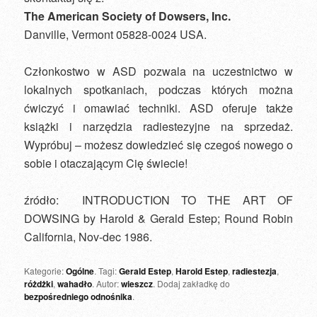
The American Society of Dowsers, Inc.
Danville, Vermont 05828-0024 USA.
Członkostwo w ASD pozwala na uczestnictwo w
lokalnych spotkaniach, podczas których można
ćwiczyć i omawiać techniki. ASD oferuje także
książki i narzędzia radiestezyjne na sprzedaż.
Wypróbuj – możesz dowiedzieć się czegoś nowego o
sobie i otaczającym Cię świecie!
źródło: INTRODUCTION TO THE ART OF
DOWSING by Harold & Gerald Estep; Round Robin
California, Nov-dec 1986.
Kategorie:
Ogólne
. Tagi:
Gerald Estep
,
Harold Estep
,
radiestezja
,
różdżki
,
wahadło
. Autor:
wieszcz
. Dodaj zakładkę do
bezpośredniego odnośnika
.