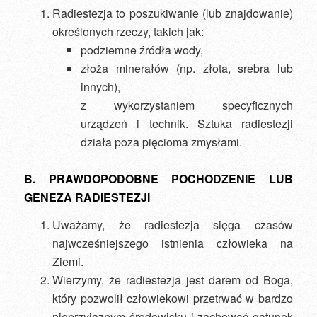
Radiestezja to poszukiwanie (lub znajdowanie)
określonych rzeczy, takich jak:
podziemne źródła wody,
złoża minerałów (np. złota, srebra lub
innych),
z wykorzystaniem specyficznych
urządzeń i technik. Sztuka radiestezji
działa poza pięcioma zmysłami.
B. PRAWDOPODOBNE POCHODZENIE LUB
GENEZA RADIESTEZJI
Uważamy, że radiestezja sięga czasów
najwcześniejszego istnienia człowieka na
Ziemi.
Wierzymy, że radiestezja jest darem od Boga,
który pozwolił człowiekowi przetrwać w bardzo
nieprzyjaznym środowisku i zachować gatunek