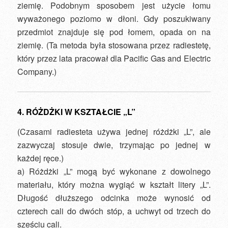
ziemię. Podobnym sposobem jest użycie łomu
wyważonego poziomo w dłoni. Gdy poszukiwany
przedmiot znajduje się pod łomem, opada on na
ziemię. (Ta metoda była stosowana przez radiestetę,
który przez lata pracował dla Pacific Gas and Electric
Company.)
4. RÓŻDŻKI W KSZTAŁCIE „L”
(Czasami radiesteta używa jednej różdżki „L”, ale
zazwyczaj stosuje dwie, trzymając po jednej w
każdej ręce.)
a) Różdżki „L” mogą być wykonane z dowolnego
materiału, który można wygiąć w kształt litery „L”.
Długość dłuższego odcinka może wynosić od
czterech cali do dwóch stóp, a uchwyt od trzech do
sześciu cali.