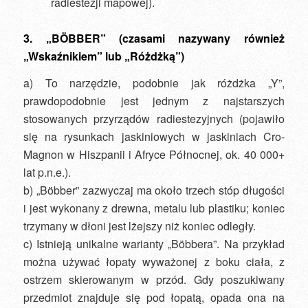
radiestezji mapowej).
3. „BÖBBER” (czasami nazywany również
„Wskaźnikiem” lub „Różdżką”)
a) To narzędzie, podobnie jak różdżka „Y”,
prawdopodobnie jest jednym z najstarszych
stosowanych przyrządów radiestezyjnych (pojawiło
się na rysunkach jaskiniowych w jaskiniach Cro-
Magnon w Hiszpanii i Afryce Północnej, ok. 40 000+
lat p.n.e.).
b) „Böbber” zazwyczaj ma około trzech stóp długości
i jest wykonany z drewna, metalu lub plastiku; koniec
trzymany w dłoni jest lżejszy niż koniec odległy.
c) Istnieją unikalne warianty „Böbbera”. Na przykład
można używać łopaty wyważonej z boku ciała, z
ostrzem skierowanym w przód. Gdy poszukiwany
przedmiot znajduje się pod łopatą, opada ona na