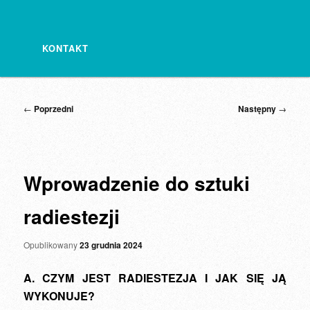
KONTAKT
Nawigacja
←
Poprzedni
Następny
→
wpisu
Wprowadzenie do sztuki
radiestezji
Opublikowany
23 grudnia 2024
A. CZYM JEST RADIESTEZJA I JAK SIĘ JĄ
WYKONUJE?