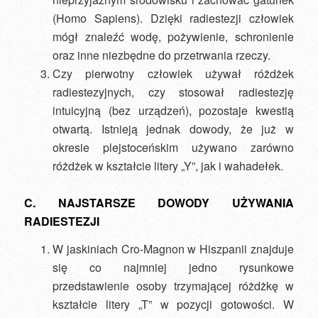
(Homo Sapiens). Dzięki radiestezji człowiek
mógł znaleźć wodę, pożywienie, schronienie
oraz inne niezbędne do przetrwania rzeczy.
Czy pierwotny człowiek używał różdżek
radiestezyjnych, czy stosował radiestezję
intuicyjną (bez urządzeń), pozostaje kwestią
otwartą. Istnieją jednak dowody, że już w
okresie plejstoceńskim używano zarówno
różdżek w kształcie litery „Y”, jak i wahadełek.
C. NAJSTARSZE DOWODY UŻYWANIA
RADIESTEZJI
W jaskiniach Cro-Magnon w Hiszpanii znajduje
się co najmniej jedno rysunkowe
przedstawienie osoby trzymającej różdżkę w
kształcie litery „T” w pozycji gotowości. W