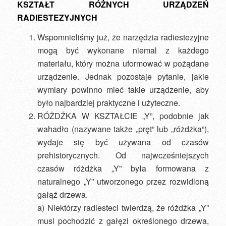
KSZTAŁT RÓŻNYCH URZĄDZEŃ
RADIESTEZYJNYCH
Wspomnieliśmy już, że narzędzia radiestezyjne
mogą być wykonane niemal z każdego
materiału, który można uformować w pożądane
urządzenie. Jednak pozostaje pytanie, jakie
wymiary powinno mieć takie urządzenie, aby
było najbardziej praktyczne i użyteczne.
RÓŻDŻKA W KSZTAŁCIE „Y”, podobnie jak
wahadło (nazywane także „pręt” lub „różdżka”),
wydaje się być używana od czasów
prehistorycznych. Od najwcześniejszych
czasów różdżka „Y” była formowana z
naturalnego „Y” utworzonego przez rozwidloną
gałąź drzewa.
a) Niektórzy radiesteci twierdzą, że różdżka „Y”
musi pochodzić z gałęzi określonego drzewa,