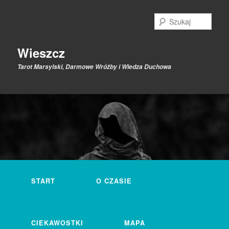
Przeskocz
do
Szuk
tekstu
Wieszcz
Tarot Marsylski, Darmowe Wróżby i Wiedza Duchowa
Główne
menu
START
O CZASIE
CIEKAWOSTKI
MAPA