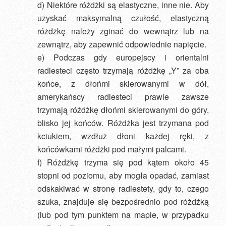
d) Niektóre różdżki są elastyczne, inne nie. Aby
uzyskać maksymalną czułość, elastyczną
różdżkę należy zginać do wewnątrz lub na
zewnątrz, aby zapewnić odpowiednie napięcie.
e) Podczas gdy europejscy i orientalni
radiesteci często trzymają różdżkę „Y” za oba
końce, z dłońmi skierowanymi w dół,
amerykańscy radiesteci prawie zawsze
trzymają różdżkę dłońmi skierowanymi do góry,
blisko jej końców. Różdżka jest trzymana pod
kciukiem, wzdłuż dłoni każdej ręki, z
końcówkami różdżki pod małymi palcami.
f) Różdżkę trzyma się pod kątem około 45
stopni od poziomu, aby mogła opadać, zamiast
odskakiwać w stronę radiestety, gdy to, czego
szuka, znajduje się bezpośrednio pod różdżką
(lub pod tym punktem na mapie, w przypadku