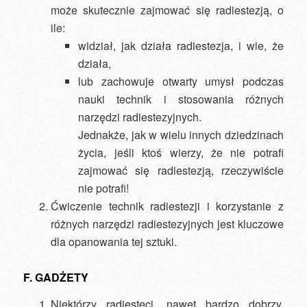
może skutecznie zajmować się radiestezją, o
ile:
widział, jak działa radiestezja, i wie, że
działa,
lub zachowuje otwarty umysł podczas
nauki technik i stosowania różnych
narzędzi radiestezyjnych.
Jednakże, jak w wielu innych dziedzinach
życia, jeśli ktoś wierzy, że nie potrafi
zajmować się radiestezją, rzeczywiście
nie potrafi!
Ćwiczenie technik radiestezji i korzystanie z
różnych narzędzi radiestezyjnych jest kluczowe
dla opanowania tej sztuki.
F. GADŻETY
Niektórzy radiesteci, nawet bardzo dobrzy,