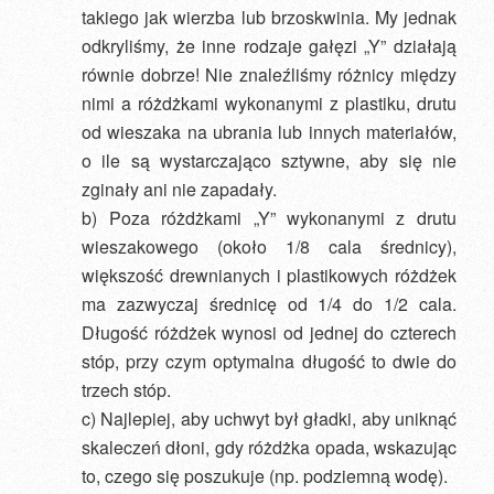
takiego jak wierzba lub brzoskwinia. My jednak
odkryliśmy, że inne rodzaje gałęzi „Y” działają
równie dobrze! Nie znaleźliśmy różnicy między
nimi a różdżkami wykonanymi z plastiku, drutu
od wieszaka na ubrania lub innych materiałów,
o ile są wystarczająco sztywne, aby się nie
zginały ani nie zapadały.
b) Poza różdżkami „Y” wykonanymi z drutu
wieszakowego (około 1/8 cala średnicy),
większość drewnianych i plastikowych różdżek
ma zazwyczaj średnicę od 1/4 do 1/2 cala.
Długość różdżek wynosi od jednej do czterech
stóp, przy czym optymalna długość to dwie do
trzech stóp.
c) Najlepiej, aby uchwyt był gładki, aby uniknąć
skaleczeń dłoni, gdy różdżka opada, wskazując
to, czego się poszukuje (np. podziemną wodę).