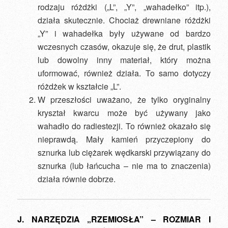
rodzaju różdżki („L”, „Y”, „wahadełko” itp.),
działa skutecznie. Chociaż drewniane różdżki
„Y” i wahadełka były używane od bardzo
wczesnych czasów, okazuje się, że drut, plastik
lub dowolny inny materiał, który można
uformować, również działa. To samo dotyczy
różdżek w kształcie „L”.
W przeszłości uważano, że tylko oryginalny
kryształ kwarcu może być używany jako
wahadło do radiestezji. To również okazało się
nieprawdą. Mały kamień przyczepiony do
sznurka lub ciężarek wędkarski przywiązany do
sznurka (lub łańcucha – nie ma to znaczenia)
działa równie dobrze.
J. NARZĘDZIA „RZEMIOSŁA” – ROZMIAR I