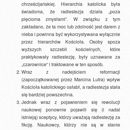
chrześcijańskiej. Hierarchia katolicka była
świadoma, że radiestezja działa „poza
pięcioma zmysłami”. W związku z tym
zakładano, że ta moc lub zdolność jest darem z
nieba i powinna być wykorzystywana wyłącznie
przez hierarchów Kościoła. Osoby spoza
wyższych szczebli kościelnych, które
praktykowały radiestezję, były uznawane za
„czarownice” i traktowane w ten sposób.
Wraz z nadejściem reformacji
(zapoczątkowanej przez Marcina Lutra) wpływ
Kościoła katolickiego osłabł, a radiestezja stała
się bardziej powszechna.
Jednak wraz z pojawieniem się rewolucji
naukowej ponownie pojawili się (i nadal
istnieją) sceptycy, którzy uważają radiestezję za
fikcję. Naukowcy, którzy nie są w stanie