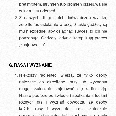
pręt młotem, strumień lub promień przesuwa się
w kierunku uderzeń.
Z naszych długoletnich doświadczeń wynika,
że o ile radiesteta nie wierzy, iż takie gadżety są
mu niezbędne, aby osiągnąć sukces, to ich nie
potrzebuje! Gadżety jedynie komplikują proces
„znajdowania”.
G. RASA I WYZNANIE
Niektórzy radiesteci wierzą, że tylko osoby
należące do określonej rasy lub wyznania
mogą skutecznie zajmować się radiestezją.
Nasze podróże po świecie i spotkania z ludźmi
różnych ras i wyznań dowodzą, że osoby
każdej rasy i wyznania mogą skutecznie
uprawiać radiestezję, jeśli zachowują otwarty