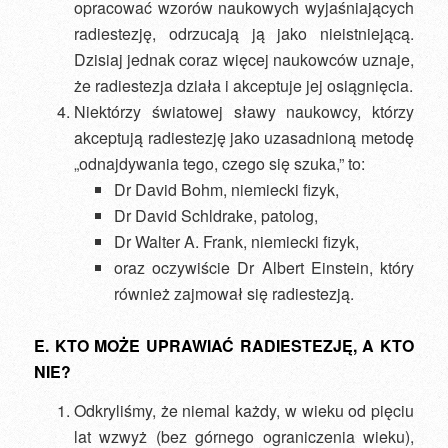
opracować wzorów naukowych wyjaśniających
radiestezję, odrzucają ją jako nieistniejącą.
Dzisiaj jednak coraz więcej naukowców uznaje,
że radiestezja działa i akceptuje jej osiągnięcia.
Niektórzy światowej sławy naukowcy, którzy
akceptują radiestezję jako uzasadnioną metodę
„odnajdywania tego, czego się szuka,” to:
Dr David Bohm, niemiecki fizyk,
Dr David Schldrake, patolog,
Dr Walter A. Frank, niemiecki fizyk,
oraz oczywiście Dr Albert Einstein, który
również zajmował się radiestezją.
E. KTO MOŻE UPRAWIAĆ RADIESTEZJĘ, A KTO
NIE?
Odkryliśmy, że niemal każdy, w wieku od pięciu
lat wzwyż (bez górnego ograniczenia wieku),