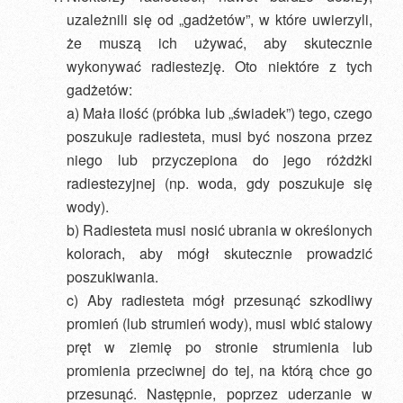
uzależnili się od „gadżetów”, w które uwierzyli,
że muszą ich używać, aby skutecznie
wykonywać radiestezję. Oto niektóre z tych
gadżetów:
a) Mała ilość (próbka lub „świadek”) tego, czego
poszukuje radiesteta, musi być noszona przez
niego lub przyczepiona do jego różdżki
radiestezyjnej (np. woda, gdy poszukuje się
wody).
b) Radiesteta musi nosić ubrania w określonych
kolorach, aby mógł skutecznie prowadzić
poszukiwania.
c) Aby radiesteta mógł przesunąć szkodliwy
promień (lub strumień wody), musi wbić stalowy
pręt w ziemię po stronie strumienia lub
promienia przeciwnej do tej, na którą chce go
przesunąć. Następnie, poprzez uderzanie w