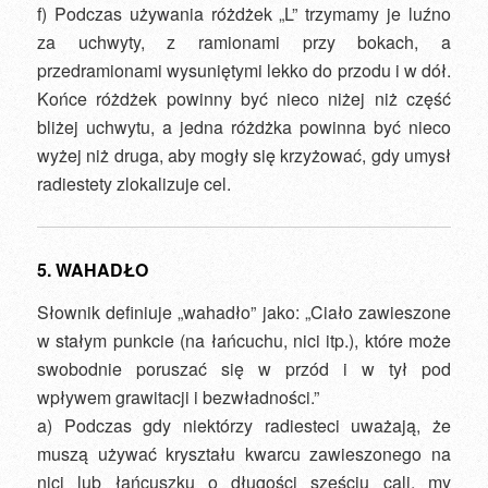
f) Podczas używania różdżek „L” trzymamy je luźno
za uchwyty, z ramionami przy bokach, a
przedramionami wysuniętymi lekko do przodu i w dół.
Końce różdżek powinny być nieco niżej niż część
bliżej uchwytu, a jedna różdżka powinna być nieco
wyżej niż druga, aby mogły się krzyżować, gdy umysł
radiestety zlokalizuje cel.
5. WAHADŁO
Słownik definiuje „wahadło” jako: „Ciało zawieszone
w stałym punkcie (na łańcuchu, nici itp.), które może
swobodnie poruszać się w przód i w tył pod
wpływem grawitacji i bezwładności.”
a) Podczas gdy niektórzy radiesteci uważają, że
muszą używać kryształu kwarcu zawieszonego na
nici lub łańcuszku o długości sześciu cali, my