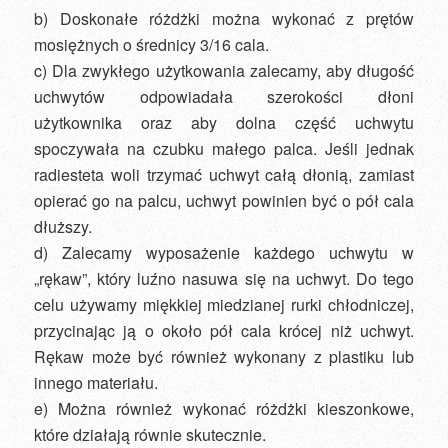
b) Doskonałe różdżki można wykonać z prętów
mosiężnych o średnicy 3/16 cala.
c) Dla zwykłego użytkowania zalecamy, aby długość
uchwytów odpowiadała szerokości dłoni
użytkownika oraz aby dolna część uchwytu
spoczywała na czubku małego palca. Jeśli jednak
radiesteta woli trzymać uchwyt całą dłonią, zamiast
opierać go na palcu, uchwyt powinien być o pół cala
dłuższy.
d) Zalecamy wyposażenie każdego uchwytu w
„rękaw”, który luźno nasuwa się na uchwyt. Do tego
celu używamy miękkiej miedzianej rurki chłodniczej,
przycinając ją o około pół cala krócej niż uchwyt.
Rękaw może być również wykonany z plastiku lub
innego materiału.
e) Można również wykonać różdżki kieszonkowe,
które działają równie skutecznie.