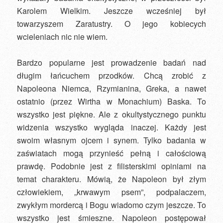
Karolem Wielkim. Jeszcze wcześniej był
towarzyszem Zaratustry. O jego kobiecych
wcieleniach nic nie wiem.
Bardzo popularne jest prowadzenie badań nad
długim łańcuchem przodków. Chcą zrobić z
Napoleona Niemca, Rzymianina, Greka, a nawet
ostatnio (przez Wirtha w Monachium) Baska. To
wszystko jest piękne. Ale z okultystycznego punktu
widzenia wszystko wygląda inaczej. Każdy jest
swoim własnym ojcem i synem. Tylko badania w
zaświatach mogą przynieść pełną i całościową
prawdę. Podobnie jest z filisterskimi opiniami na
temat charakteru. Mówią, że Napoleon był złym
człowiekiem, „krwawym psem”, podpalaczem,
zwykłym mordercą i Bogu wiadomo czym jeszcze. To
wszystko jest śmieszne. Napoleon postępował