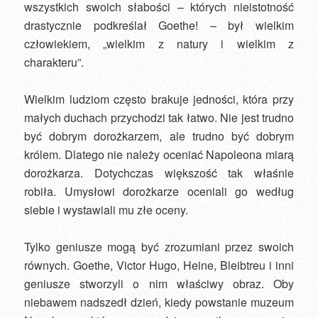
wszystkich swoich słabości – których nieistotność
drastycznie podkreślał Goethe! – był wielkim
człowiekiem, „wielkim z natury i wielkim z
charakteru”.
Wielkim ludziom często brakuje jedności, która przy
małych duchach przychodzi tak łatwo. Nie jest trudno
być dobrym dorożkarzem, ale trudno być dobrym
królem. Dlatego nie należy oceniać Napoleona miarą
dorożkarza. Dotychczas większość tak właśnie
robiła. Umysłowi dorożkarze oceniali go według
siebie i wystawiali mu złe oceny.
Tylko geniusze mogą być zrozumiani przez swoich
równych. Goethe, Victor Hugo, Heine, Bleibtreu i inni
geniusze stworzyli o nim właściwy obraz. Oby
niebawem nadszedł dzień, kiedy powstanie muzeum