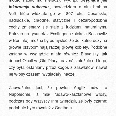
inkarnacja sukcesu
„, powiedziała o nim hrabina
Voß, która widziała go w 1807 roku. Cesarskie,
nadludzkie, chłodne, statyczne i cezaropodobne
cechy zmieniały się stale z ludzkimi, naturalnymi.
Patrząc na rysunek z Esslingen (kolekcja Baschwitz
w Berlinie), można by pomyśleć, że delikatne oczy na
głowie przypominają raczej głowę kobiety. Podobne
zmiany w wyglądzie miała również Blavatsky, jak
donosi Olcott w „Old Diary Leaves”, zależnie od tego,
czy była osłaniany przez kogoś z zaświatów, nawet
jej włosy czasami wyglądały inaczej.
Zauważalne jest, że pewien Anglik mówił o
Napoleonie, iż miał rudawo-kasztanowe włosy,
podczas gdy wszyscy inni twierdzili, że były czarne;
podobnie było również z Goethem.