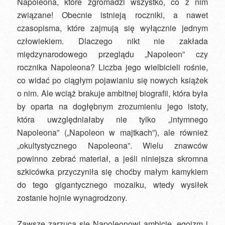
Napoleona, które zgromadzi wszystko, co z nim
związane! Obecnie istnieją roczniki, a nawet
czasopisma, które zajmują się wyłącznie jednym
człowiekiem. Dlaczego nikt nie zakłada
międzynarodowego przeglądu „Napoleon” czy
rocznika Napoleona? Liczba jego wielbicieli rośnie,
co widać po ciągłym pojawianiu się nowych książek
o nim. Ale wciąż brakuje ambitnej biografii, która była
by oparta na dogłębnym zrozumieniu jego istoty,
która uwzględniałaby nie tylko „intymnego
Napoleona” („Napoleon w majtkach”), ale również
„okultystycznego Napoleona”. Wielu znawców
powinno zebrać materiał, a jeśli niniejsza skromna
szkicówka przyczyniła się choćby małym kamykiem
do tego gigantycznego mozaiku, wtedy wysiłek
zostanie hojnie wynagrodzony.
Zawsze zarzuca się Napoleonowi ambicję, egoizm i