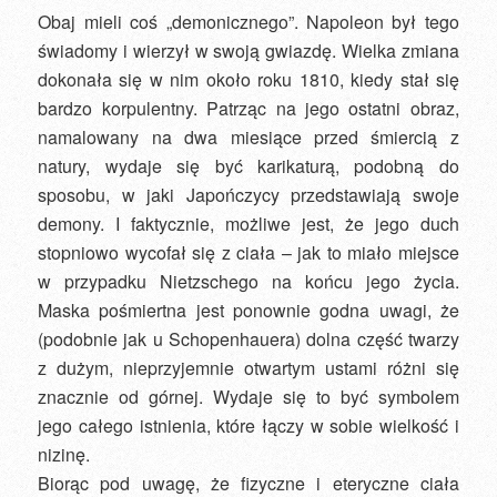
Obaj mieli coś „demonicznego”. Napoleon był tego
świadomy i wierzył w swoją gwiazdę. Wielka zmiana
dokonała się w nim około roku 1810, kiedy stał się
bardzo korpulentny. Patrząc na jego ostatni obraz,
namalowany na dwa miesiące przed śmiercią z
natury, wydaje się być karikaturą, podobną do
sposobu, w jaki Japończycy przedstawiają swoje
demony. I faktycznie, możliwe jest, że jego duch
stopniowo wycofał się z ciała – jak to miało miejsce
w przypadku Nietzschego na końcu jego życia.
Maska pośmiertna jest ponownie godna uwagi, że
(podobnie jak u Schopenhauera) dolna część twarzy
z dużym, nieprzyjemnie otwartym ustami różni się
znacznie od górnej. Wydaje się to być symbolem
jego całego istnienia, które łączy w sobie wielkość i
nizinę.
Biorąc pod uwagę, że fizyczne i eteryczne ciała