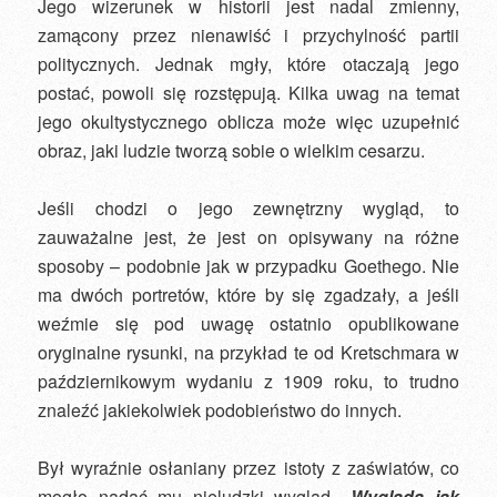
Jego wizerunek w historii jest nadal zmienny,
zamącony przez nienawiść i przychylność partii
politycznych. Jednak mgły, które otaczają jego
postać, powoli się rozstępują. Kilka uwag na temat
jego okultystycznego oblicza może więc uzupełnić
obraz, jaki ludzie tworzą sobie o wielkim cesarzu.
Jeśli chodzi o jego zewnętrzny wygląd, to
zauważalne jest, że jest on opisywany na różne
sposoby – podobnie jak w przypadku Goethego. Nie
ma dwóch portretów, które by się zgadzały, a jeśli
weźmie się pod uwagę ostatnio opublikowane
oryginalne rysunki, na przykład te od Kretschmara w
październikowym wydaniu z 1909 roku, to trudno
znaleźć jakiekolwiek podobieństwo do innych.
Był wyraźnie osłaniany przez istoty z zaświatów, co
mogło nadać mu nieludzki wygląd. „
Wygląda jak