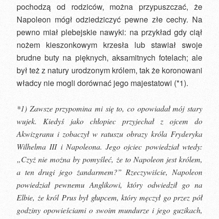
pochodzą od rodziców, można przypuszczać, że
Napoleon mógł odziedziczyć pewne złe cechy. Na
pewno miał plebejskie nawyki: na przykład gdy ciął
nożem kieszonkowym krzesła lub stawiał swoje
brudne buty na pięknych, aksamitnych fotelach; ale
był też z natury urodzonym królem, tak że koronowani
władcy nie mogli dorównać jego majestatowi (*1).
*1) Zawsze przypomina mi się to, co opowiadał mój stary
wujek. Kiedyś jako chłopiec przyjechał z ojcem do
Akwizgranu i zobaczył w ratuszu obrazy króla Fryderyka
Wilhelma III i Napoleona. Jego ojciec powiedział wtedy:
„Czyż nie można by pomyśleć, że to Napoleon jest królem,
a ten drugi jego żandarmem?” Rzeczywiście, Napoleon
powiedział pewnemu Anglikowi, który odwiedził go na
Elbie, że król Prus był głupcem, który męczył go przez pół
godziny opowieściami o swoim mundurze i jego guzikach,