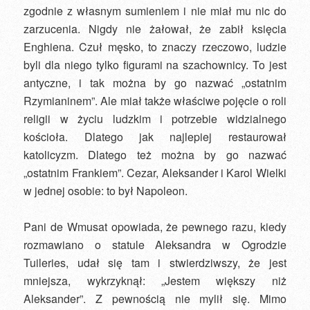
zgodnie z własnym sumieniem i nie miał mu nic do
zarzucenia. Nigdy nie żałował, że zabił księcia
Enghiena. Czuł męsko, to znaczy rzeczowo, ludzie
byli dla niego tylko figurami na szachownicy. To jest
antyczne, i tak można by go nazwać „ostatnim
Rzymianinem”. Ale miał także właściwe pojęcie o roli
religii w życiu ludzkim i potrzebie widzialnego
kościoła. Dlatego jak najlepiej restaurował
katolicyzm. Dlatego też można by go nazwać
„ostatnim Frankiem”. Cezar, Aleksander i Karol Wielki
w jednej osobie: to był Napoleon.
Pani de Wmusat opowiada, że pewnego razu, kiedy
rozmawiano o statule Aleksandra w Ogrodzie
Tuileries, udał się tam i stwierdziwszy, że jest
mniejsza, wykrzyknął: „Jestem większy niż
Aleksander”. Z pewnością nie mylił się. Mimo