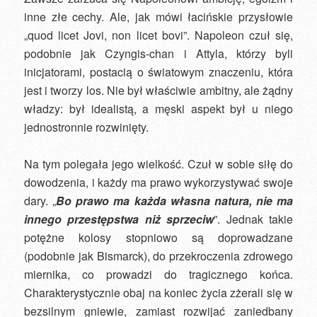
inne złe cechy. Ale, jak mówi łacińskie przysłowie
„quod licet Jovi, non licet bovi”. Napoleon czuł się,
podobnie jak Czyngis-chan i Attyla, którzy byli
inicjatorami, postacią o światowym znaczeniu, która
jest i tworzy los. Nie był właściwie ambitny, ale żądny
władzy: był idealistą, a męski aspekt był u niego
jednostronnie rozwinięty.
Na tym polegała jego wielkość. Czuł w sobie siłę do
dowodzenia, i każdy ma prawo wykorzystywać swoje
dary. „
Bo prawo ma każda własna natura, nie ma
innego przestępstwa niż sprzeciw
”. Jednak takie
potężne kolosy stopniowo są doprowadzane
(podobnie jak Bismarck), do przekroczenia zdrowego
miernika, co prowadzi do tragicznego końca.
Charakterystycznie obaj na koniec życia zżerali się w
bezsilnym gniewie, zamiast rozwijać zaniedbany