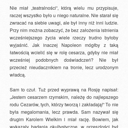
Nie miał „teatralności”, którą wielu mu przypisuje,
raczej wszystko było u niego naturalne. Nie starał się
zwracać na siebie uwagi, ale był inny niż inni ludzie.
Przy nim można zobaczyć, że bez założenia istnienia
wcześniejszego życia wiele rzeczy trudno byłoby
wyjaśnić. Jak inaczej Napoleon mógłby z taką
łatwością wcielić się w rolę cesarza, gdyby nie miał
wcześniej podobnych doświadczeń? Nie był
przecież nieudacznikiem na tronie, lecz urodzonym
władcą.
Sam to czuł. Tuż przed wyprawą na Rosję napisał:
„Jestem cesarzem rzymskim, należę do najlepszego
rodu Cezarów, tych, którzy tworzą i zakładają!” To nie
była megalomania, lecz prawda. Sam nazywał się
drugim Karolem Wielkim i miał rację. Bowiem, jak
wykazały badania okultystyczne, w przeszłości był