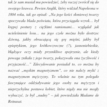
tak że sam musiał mu powiedzieć, żeby raczej zwrócił się do
swojego krawca. Pewien Anglik, który widział Napoleona w
1804 roku, tak go opisał: „Na jego kości słoniowej twarzy
spoczywała blada poświata, która przyciągała wzrok… był
krępej postury z ciężkimi ramionami… wyglądał jak
ucieleśnienie losu… na jego czole można było dostrzec
dziwną, jakby obracającą się grę mięśni, jakby był
epieptykiem, jego krótkowzroczne (?), jasnoniebieskie,
błądzące oczy miały przenikliwe spojrzenie, ale kiedy
powaga znikała z jego twarzy, pokazywała ona życzliwość i
przyjazność…” Zdecydowanie posiadał to, co można by
nazwać „męskim magnetyzmem”, co nie należy mylić z
magnetyzmem mężczyzny. To właśnie na tym polegało
fascynujące oddziaływanie jego osoby na mężczyzn i
nieprzychylna postawa kobiet, które nigdy mu nie mogły
wybaczyć, że był „nudny” – jak powiedziała Madame de
Reinusat.