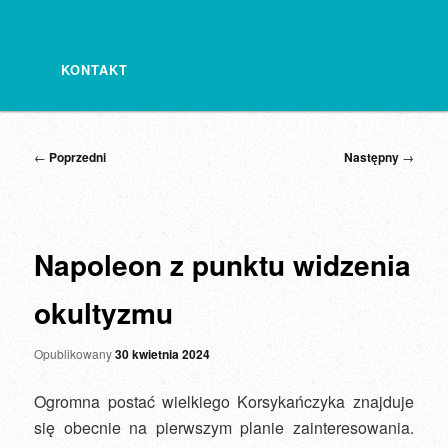
KONTAKT
Nawigacja
←
Poprzedni
Następny
→
wpisu
Napoleon z punktu widzenia
okultyzmu
Opublikowany
30 kwietnia 2024
Ogromna postać wielkiego Korsykańczyka znajduje
się obecnie na pierwszym planie zainteresowania.