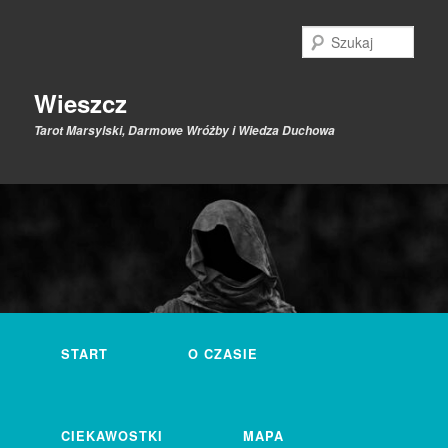
Przeskocz
do
Szuk
tekstu
Wieszcz
Tarot Marsylski, Darmowe Wróżby i Wiedza Duchowa
Główne
menu
START
O CZASIE
CIEKAWOSTKI
MAPA