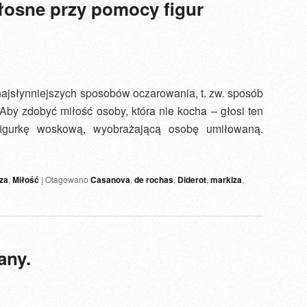
łosne przy pomocy figur
ajsłynniejszych sposobów oczarowania, t. zw. sposób
Aby zdobyć miłość osoby, która nie kocha – głosi ten
figurkę woskową, wyobrażającą osobę umiłowaną.
za
,
Miłość
|
Otagowano
Casanova
,
de rochas
,
Diderot
,
markiza
,
any.