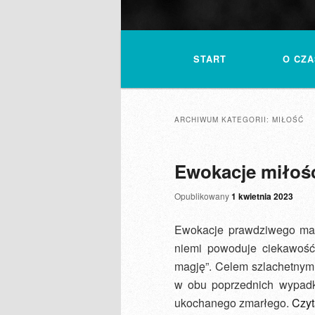
Główne
menu
START
O CZA
ARCHIWUM KATEGORII:
MIŁOŚĆ
Ewokacje miłoś
Opublikowany
1 kwietnia 2023
Ewokacje prawdziwego maga
niemi powoduje ciekawość 
magję”. Celem szla­chetnym
w obu poprzednich wypadka
ukochanego zmarłego.
Czyt