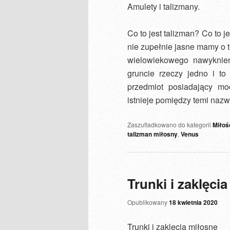
Amulety i talizmany.
Co to jest talizman? Co to j
nie zupełnie jasne mamy o 
wielowiekowego nawyknieni
gruncie rzeczy jedno i t
przedmiot posiadający mo
istnieje pomiędzy temi naz
Zaszufladkowano do kategorii
Miłoś
talizman miłosny
,
Venus
Trunki i zaklęci
Opublikowany
18 kwietnia 2020
Trunki i zaklęcia miłosne