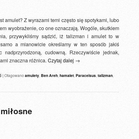
est amulet? Z wyrazami temi często się spotykami, lubo
tem wyobrażenie, co one oznaczają. Wogóle, skutkiem
a, przywykliśmy sądzić, iż talizman i amulet to w
o samo a mianowicie określamy w ten sposób jakiś
c nadprzyrodzoną, cudowną. Rzeczywiście jednak,
wami znaczna różnica.
Czytaj dalej
→
ć
|
Otagowano
amulety
,
Ben Areh
,
hamalet
,
Paracelsus
,
talizman
,
a miłosne