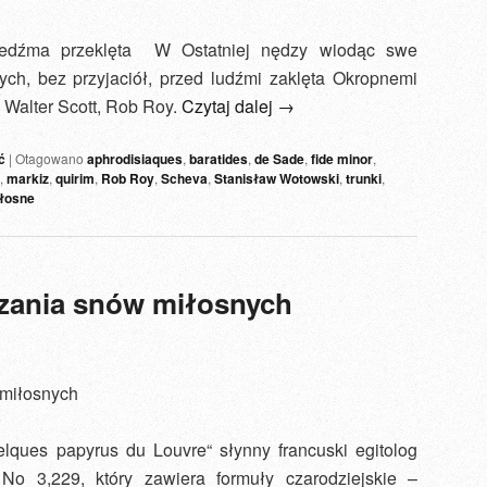
iedźma przeklęta W Ostatniej nędzy wiodąc swe
ch, bez przyjaciół, przed ludźmi zaklęta Okropnemi
e Walter Scott, Rob Roy.
Czytaj dalej
→
ć
|
Otagowano
aphrodisiaques
,
baratides
,
de Sade
,
fide minor
,
,
markiz
,
quirim
,
Rob Roy
,
Scheva
,
Stanisław Wotowski
,
trunki
,
iłosne
zania snów miłosnych
miłosnych
ques papyrus du Louvre“ słynny francuski egitolog
No 3,229, który zawiera formuły czarodziejskie –