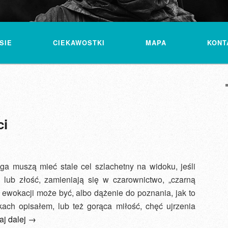
SIE
CIEKAWOSTKI
MAPA
KONT
ci
 muszą mieć stale cel szlachetny na widoku, jeśli
lub złość, zamieniają się w czarownictwo, „czarną
 ewokacji może być, albo dążenie do poznania, jak to
ch opisałem, lub też gorąca mi­łość, chęć ujrzenia
aj dalej
→