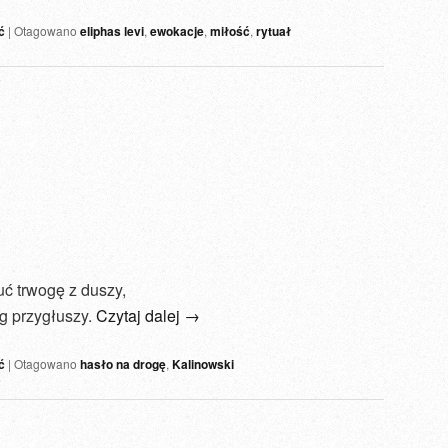
ć
|
Otagowano
eliphas levi
,
ewokacje
,
miłość
,
rytuał
ć trwogę z duszy,
g przygłuszy.
Czytaj dalej
→
ć
|
Otagowano
hasło na drogę
,
Kalinowski