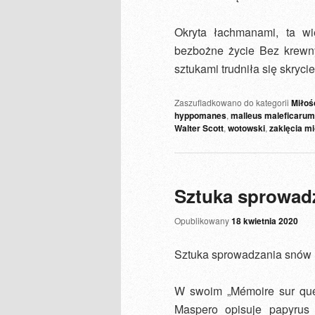
Okryta łachmanami, ta w
bezbożne życie Bez krewny
sztukami trudniła się skryci
Zaszufladkowano do kategorii
Miłoś
hyppomanes
,
malleus maleficarum
Walter Scott
,
wotowski
,
zaklęcia m
Sztuka sprowad
Opublikowany
18 kwietnia 2020
Sztuka sprowadzania snów 
W swoim „Mémoire sur quel
Maspero opisuje papyrus 