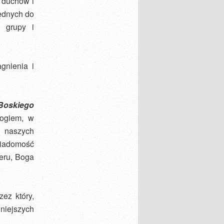
 duchów i
ędnych do
 grupy i
gnienia i
Boskiego
ogiem, w
j naszych
iadomość
teru, Boga
ez który,
lniejszych