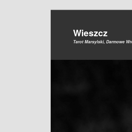
Przeskocz
do
tekstu
Wieszcz
Tarot Marsylski, Darmowe W