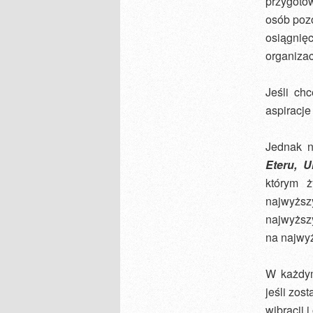
przygoto
osób poz
osiągni
organizac
Jeśli ch
aspiracje
Jednak n
Eteru, 
którym ż
najwyżs
najwyższy
na najwy
W każdym
jeśli zos
wibracji 