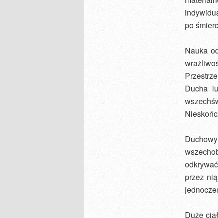
indywidu
po śmierc
Nauka od
wrażliwo
Przestrz
Ducha lu
wszechśw
Nieskońc
Duchowy
wszechob
odkrywać 
przez nią
jednocześ
Duże ciał