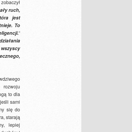
 zobaczył
ały ruch,
óra jest
nieje. To
ligencji.
”
ziałania
 wszyscy
ecznego,
awdziwego
o rozwoju
ogą to dla
jeśli sami
my się do
a, starają
, lepiej