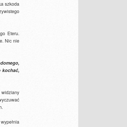
lka szkoda
ywistego
go Eteru.
. Nic nie
domego,
o kochać,
 widziany
wyczuwać
h.
y wypełnia