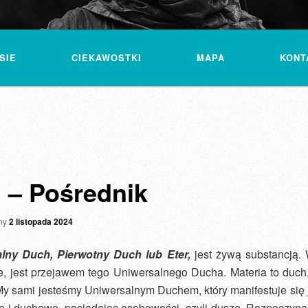
SIE
CIEKAWOSTKI
MAPA
KONT
 – Pośrednik
ny
2 listopada 2024
lny Duch, Pierwotny Duch lub Eter,
jest żywą substancją. 
je, jest przejawem tego Uniwersalnego Ducha. Materia to duch,
My sami jesteśmy Uniwersalnym Duchem, który manifestuje się 
ne i duchowe, posiadając osobowości, czyli dusze. Rozpoczyn