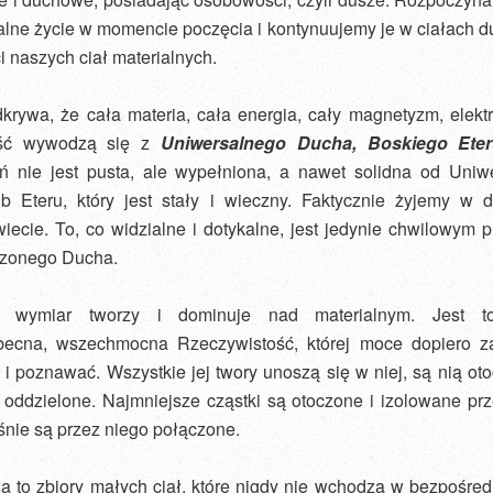
alne życie w momencie poczęcia i kontynuujemy je w ciałach 
i naszych ciał materialnych.
krywa, że cała materia, cała energia, cały magnetyzm, elektr
ść wywodzą się z
Uniwersalnego Ducha, Boskiego Eter
eń nie jest pusta, ale wypełniona, a nawet solidna od Uniw
b Eteru, który jest stały i wieczny. Faktycznie żyjemy w
iecie. To, co widzialne i dotykalne, jest jedynie chwilowym 
zonego Ducha.
 wymiar tworzy i dominuje nad materialnym. Jest to
ecna, wszechmocna Rzeczywistość, której moce dopiero 
i poznawać. Wszystkie jej twory unoszą się w niej, są nią ot
 oddzielone. Najmniejsze cząstki są otoczone i izolowane prz
nie są przez niego połączone.
a to zbiory małych ciał, które nigdy nie wchodzą w bezpośred