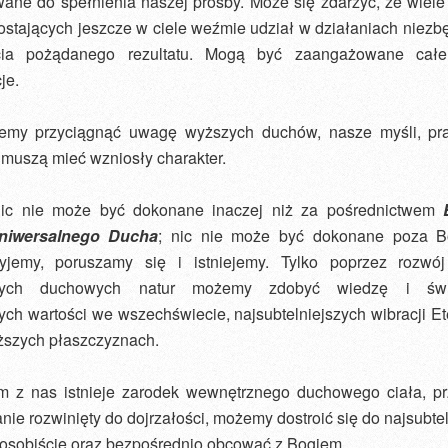
wane do spełnienia naszej prośby. Może się zdarzyć, że wiele
ostających jeszcze w ciele weźmie udział w działaniach niezb
ęcia pożądanego rezultatu. Mogą być zaangażowane całe
je.
cemy przyciągnąć uwagę wyższych duchów, nasze myśli, pra
 muszą mieć wzniosły charakter.
ic nie może być dokonane inaczej niż za pośrednictwem
Uniwersalnego Ducha
; nic nie może być dokonane poza B
yjemy, poruszamy się i istniejemy. Tylko poprzez rozwó
zych duchowych natur możemy zdobyć wiedzę i św
ch wartości we wszechświecie, najsubtelniejszych wibracji E
ższych płaszczyznach.
 z nas istnieje zarodek wewnętrznego duchowego ciała, prz
tanie rozwinięty do dojrzałości, możemy dostroić się do najsubte
i osobiście oraz bezpośrednio obcować z Bogiem.