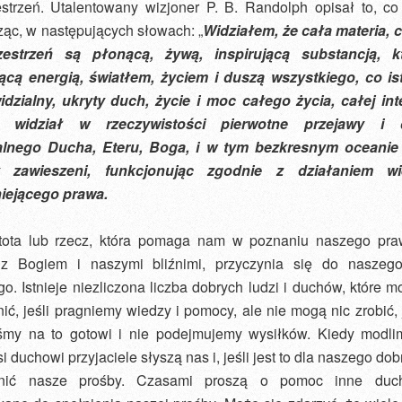
estrzeń. Utalentowany wizjoner P. B. Randolph opisał to, co
ąc, w następujących słowach: „
Widziałem, że cała materia, c
zestrzeń są płonącą, żywą, inspirującą substancją, kt
ącą energią, światłem, życiem i duszą wszystkiego, co ist
idzialny, ukryty duch, życie i moc całego życia, całej inte
r widział w rzeczywistości pierwotne przejawy i d
alnego Ducha, Eteru, Boga, i w tym bezkresnym oceanie
y zawieszeni, funkcjonując zgodnie z działaniem wi
iejącego prawa.
tota lub rzecz, która pomaga nam w poznaniu naszego pr
z Bogiem i naszymi bliźnimi, przyczynia się do naszeg
. Istnieje niezliczona liczba dobrych ludzi i duchów, które m
ić, jeśli pragniemy wiedzy i pomocy, ale nie mogą nic zrobić, 
eśmy na to gotowi i nie podejmujemy wysiłków. Kiedy modli
i duchowi przyjaciele słyszą nas i, jeśli jest to dla naszego dobr
łnić nasze prośby. Czasami proszą o pomoc inne duchy