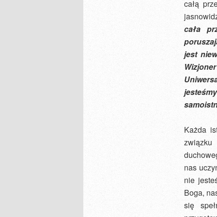
całą prz
jasnowidz
cała pr
poruszaj
jest niew
Wizjone
Uniwers
jesteśm
samoistn
Każda is
związku 
duchowego
nas uczyn
nie jest
Boga, nas
się spe