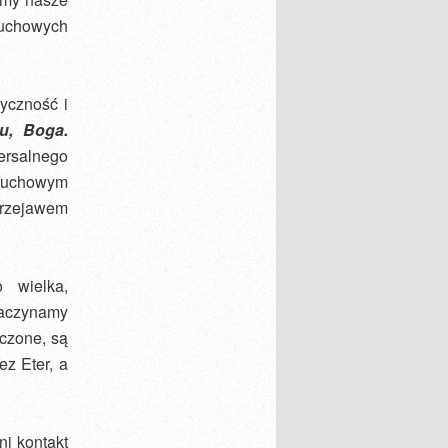
duchowych
yczność i
u, Boga.
ersalnego
 duchowym
przejawem
 wielka,
zaczynamy
oczone, są
ez Eter, a
ni kontakt