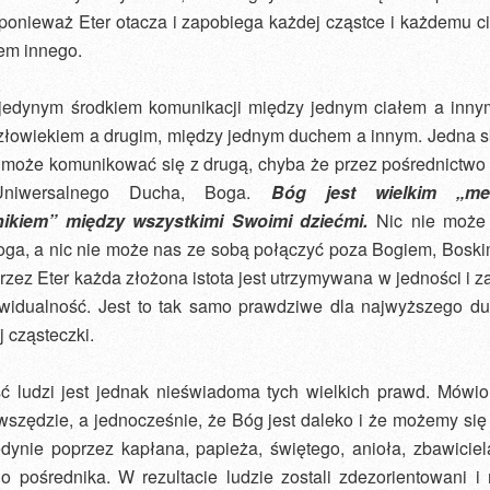
ponieważ Eter otacza i zapobiega każdej cząstce i każdemu c
em innego.
t jedynym środkiem komunikacji między jednym ciałem a inny
złowiekiem a drugim, między jednym duchem a innym. Jedna 
ie może komunikować się z drugą, chyba że przez pośrednictwo
Uniwersalnego Ducha, Boga.
Bóg jest wielkim „me
ikiem” między wszystkimi Swoimi dziećmi.
Nic nie może 
oga, a nic nie może nas ze sobą połączyć poza Bogiem, Boski
przez Eter każda złożona istota jest utrzymywana w jedności i
ywidualność. Jest to tak samo prawdziwe dla najwyższego duc
j cząsteczki.
ć ludzi jest jednak nieświadoma tych wielkich prawd. Mówio
wszędzie, a jednocześnie, że Bóg jest daleko i że możemy si
edynie poprzez kapłana, papieża, świętego, anioła, zbawiciel
o pośrednika. W rezultacie ludzie zostali zdezorientowani i