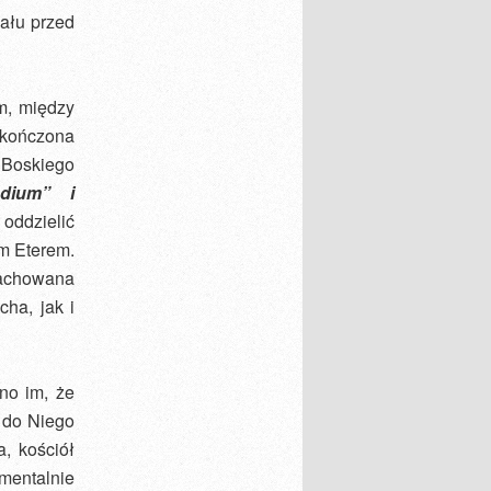
iału przed
m, między
skończona
 Boskiego
dium” i
oddzielić
m Eterem.
 zachowana
ha, jak i
no im, że
ę do Niego
a, kościół
 mentalnie