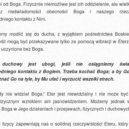
i od Boga. Fizycznie niemożliwe jest ich oddzielenie, ale wie
z nieświadomości obecności Boga i naszego rzecz
dniego kontaktu z Nim.
my modlić się do ducha, z wyjątkiem pośrednictwa Boskie
śli mogą być przekazywane tylko za pomocą wibracji w Eterze
 uczynione bez Boga.
 duchowy jest ubogi, jeśli nie osiągniemy świa
dniego kontaktu z Bogiem. Trzeba kochać Boga; a by G
nać Go na tyle, by Mu ufać i wyrzucić wszelki strach.
gdy nie widział Boga.” Eter jest niewidzialny i nie może być
fizycznym wzrokiem ani jasnowidzeniem. Możemy jednak 
Boga w Jego działaniach i przejawach, fizycznych i duchowyc
 fizycy zapewniają nas o solidnej rzeczywistości Eteru, któr