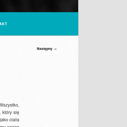
AKT
Następny
→
Wszystko,
 który się
jako ciała
amy nasze