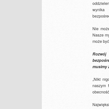
oddzielen
wynika 
bezpośre
Nie może
Nasze my
może być
Rozwój
bezpośre
musimy z
„Nikt ni
naszym 
obecność 
Najwięksi