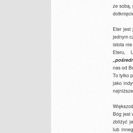
ze sobą, 
dotknięci
Eter jes
jednym c
istota n
Eteru, 
„pośredn
nas od B
To tylko 
jako ind
najniższe
Większoś
Bóg jest 
zbliżyć j
lub inneg