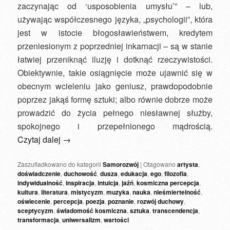
zaczynając od ‘usposobienia umysłu’” – lub,
używając współczesnego języka, „psychologii”, która
jest w istocie błogosławieństwem, kredytem
przeniesionym z poprzedniej inkarnacji – są w stanie
łatwiej przeniknąć iluzję i dotknąć rzeczywistości.
Obiektywnie, takie osiągnięcie może ujawnić się w
obecnym wcieleniu jako geniusz, prawdopodobnie
poprzez jakąś formę sztuki; albo równie dobrze może
prowadzić do życia pełnego niesławnej służby,
spokojnego i przepełnionego mądrością.
Czytaj dalej
→
Zaszufladkowano do kategorii
Samorozwój
|
Otagowano
artysta
,
doświadczenie
,
duchowość
,
dusza
,
edukacja
,
ego
,
filozofia
,
indywidualność
,
inspiracja
,
intuicja
,
jaźń
,
kosmiczna percepcja
,
kultura
,
literatura
,
mistycyzm
,
muzyka
,
nauka
,
nieśmiertelność
,
oświecenie
,
percepcja
,
poezja
,
poznanie
,
rozwój duchowy
,
sceptycyzm
,
świadomość kosmiczna
,
sztuka
,
transcendencja
,
transformacja
,
uniwersalizm
,
wartości