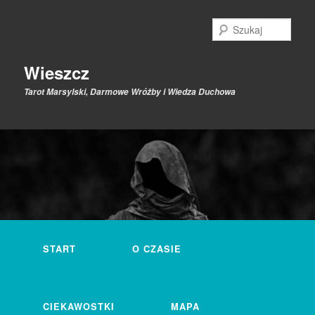
Przeskocz
Przeskocz
do
do
Szuk
tekstu
widgetów
Wieszcz
Tarot Marsylski, Darmowe Wróżby i Wiedza Duchowa
Główne
menu
START
O CZASIE
CIEKAWOSTKI
MAPA