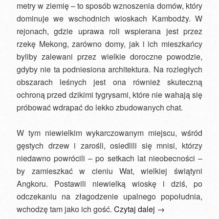
metry w ziemię – to sposób wznoszenia domów, który
dominuje we wschodnich wioskach Kambodży. W
rejonach, gdzie uprawa roli wspierana jest przez
rzekę Mekong, zarówno domy, jak i ich mieszkańcy
byliby zalewani przez wielkie doroczne powodzie,
gdyby nie ta podniesiona architektura. Na rozległych
obszarach leśnych jest ona również skuteczną
ochroną przed dzikimi tygrysami, które nie wahają się
próbować wdrapać do lekko zbudowanych chat.
W tym niewielkim wykarczowanym miejscu, wśród
gęstych drzew i zarośli, osiedlili się mnisi, którzy
niedawno powrócili – po setkach lat nieobecności –
by zamieszkać w cieniu Wat, wielkiej świątyni
Angkoru. Postawili niewielką wioskę i dziś, po
odczekaniu na złagodzenie upalnego popołudnia,
wchodzę tam jako ich gość.
Czytaj dalej
→