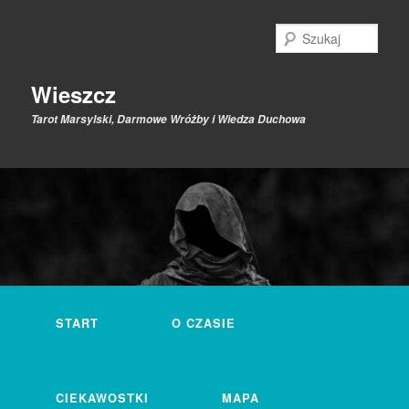
Przeskocz
Przeskocz
do
do
Szuk
tekstu
widgetów
Wieszcz
Tarot Marsylski, Darmowe Wróżby i Wiedza Duchowa
Główne
menu
START
O CZASIE
CIEKAWOSTKI
MAPA