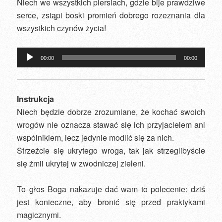
Niech we wszystkich piersiach, gdzie bije prawdziwe
serce, zstąpi boski promień dobrego rozeznania dla
wszystkich czynów życia!
Odtwarzacz
00:00
00:00
plików
dźwiękowych
Instrukcja
Niech będzie dobrze zrozumiane, że kochać swoich
wrogów nie oznacza stawać się ich przyjacielem ani
wspólnikiem, lecz jedynie modlić się za nich.
Strzeżcie się ukrytego wroga, tak jak strzeglibyście
się żmii ukrytej w zwodniczej zieleni.
To głos Boga nakazuje dać wam to polecenie: dziś
jest konieczne, aby bronić się przed praktykami
magicznymi.