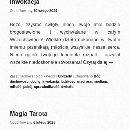
Inwokacja
Opublikowany
10 lutego 2025
Boże, trzykroć święty, niech Twoje imię będzie
błogosławione i wychwalane w całym
Wszechświecie! Wielkie dzieła dokonane w Twoim
imieniu przenikają miłością wszystkie nasze serca.
Niech ogień Twojego tchnienia rozpali i oczyści
wszelkie niedoskonałe stworzenia!
Czytaj dalej
→
Zaszufladkowano do kategorii
Obrzędy
|
Otagowano
Bóg
,
duchowość
,
duchy
,
inwokacja
,
ludzkość
,
mądrość
,
medium
,
miłość
,
pokój
,
sprawiedliwość
,
światło
Magia Tarota
Opublikowany
6 lutego 2025