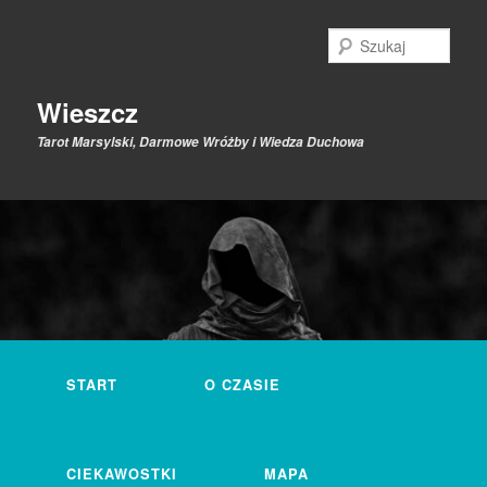
Przeskocz
Przeskocz
do
do
Szuk
tekstu
widgetów
Wieszcz
Tarot Marsylski, Darmowe Wróżby i Wiedza Duchowa
Główne
menu
START
O CZASIE
CIEKAWOSTKI
MAPA