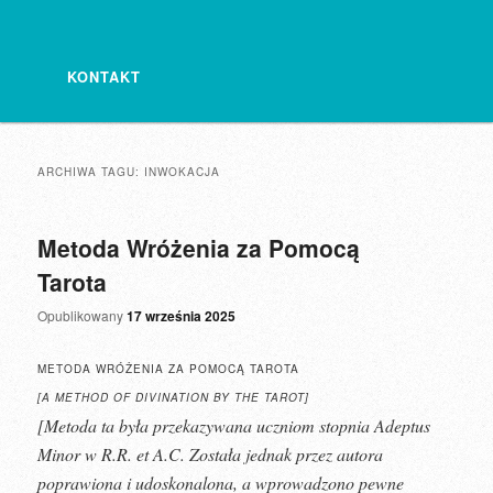
KONTAKT
ARCHIWA TAGU:
INWOKACJA
Metoda Wróżenia za Pomocą
Tarota
Opublikowany
17 września 2025
METODA WRÓŻENIA ZA POMOCĄ TAROTA
[A METHOD OF DIVINATION BY THE TAROT]
[Metoda ta była przekazywana uczniom stopnia Adeptus
Minor w R.R. et A.C. Została jednak przez autora
poprawiona i udoskonalona, a wprowadzono pewne