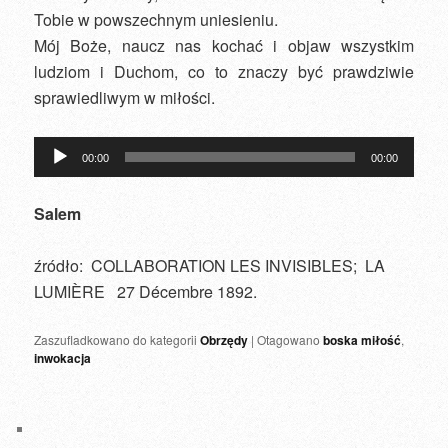
Tobie w powszechnym uniesieniu.
Mój Boże, naucz nas kochać i objaw wszystkim
ludziom i Duchom, co to znaczy być prawdziwie
sprawiedliwym w miłości.
Odtwarzacz
00:00
00:00
plików
dźwiękowych
Salem
źródło: COLLABORATION LES INVISIBLES; LA
LUMIÈRE 27 Décembre 1892.
Zaszufladkowano do kategorii
Obrzędy
|
Otagowano
boska miłość
,
inwokacja