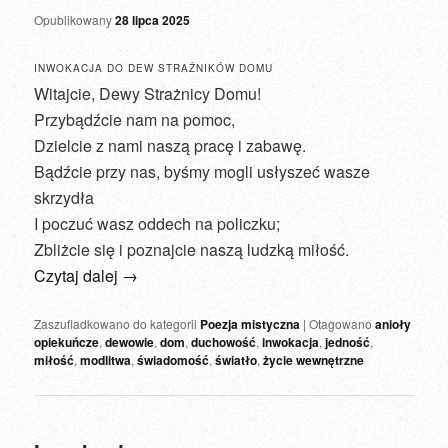
Opublikowany
28 lipca 2025
INWOKACJA DO DEW STRAŻNIKÓW DOMU
Witajcie, Dewy Strażnicy Domu!
Przybądźcie nam na pomoc,
Dzielcie z nami naszą pracę i zabawę.
Bądźcie przy nas, byśmy mogli usłyszeć wasze
skrzydła
I poczuć wasz oddech na policzku;
Zbliżcie się i poznajcie naszą ludzką miłość.
Czytaj dalej
→
Zaszufladkowano do kategorii
Poezja mistyczna
|
Otagowano
anioły
opiekuńcze
,
dewowie
,
dom
,
duchowość
,
inwokacja
,
jedność
,
miłość
,
modlitwa
,
świadomość
,
światło
,
życie wewnętrzne