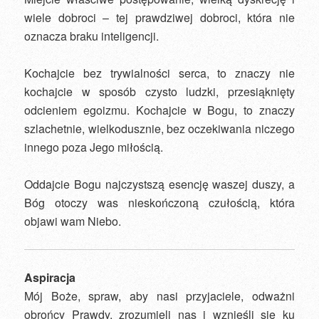
wiele dobroci – tej prawdziwej dobroci, która nie
oznacza braku inteligencji.
Kochajcie bez trywialności serca, to znaczy nie
kochajcie w sposób czysto ludzki, przesiąknięty
odcieniem egoizmu. Kochajcie w Bogu, to znaczy
szlachetnie, wielkodusznie, bez oczekiwania niczego
innego poza Jego miłością.
Oddajcie Bogu najczystszą esencję waszej duszy, a
Bóg otoczy was nieskończoną czułością, która
objawi wam Niebo.
Aspiracja
Mój Boże, spraw, aby nasi przyjaciele, odważni
obrońcy Prawdy, zrozumieli nas i wznieśli się ku