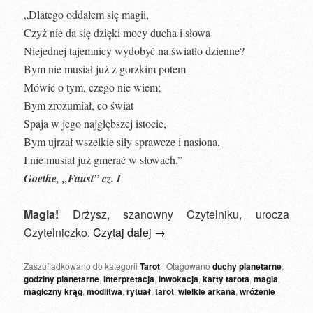
„Dlatego oddałem się magii,
Czyż nie da się dzięki mocy ducha i słowa
Niejednej tajemnicy wydobyć na światło dzienne?
Bym nie musiał już z gorzkim potem
Mówić o tym, czego nie wiem;
Bym zrozumiał, co świat
Spaja w jego najgłębszej istocie,
Bym ujrzał wszelkie siły sprawcze i nasiona,
I nie musiał już gmerać w słowach.”
Goethe, „Faust” cz. I
Magia!
Drżysz, szanowny Czytelniku, urocza
Czytelniczko.
Czytaj dalej
→
Zaszufladkowano do kategorii
Tarot
|
Otagowano
duchy planetarne
,
godziny planetarne
,
interpretacja
,
inwokacja
,
karty tarota
,
magia
,
magiczny krąg
,
modlitwa
,
rytuał
,
tarot
,
wielkie arkana
,
wróżenie