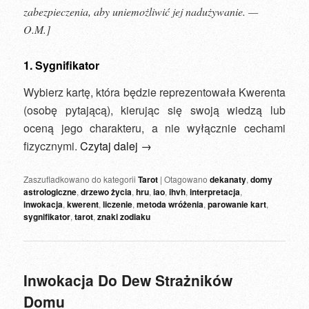
zabezpieczenia, aby uniemożliwić jej nadużywanie. —
O.M.]
1. Sygnifikator
Wybierz kartę, która będzie reprezentowała Kwerenta
(osobę pytającą), kierując się swoją wiedzą lub
oceną jego charakteru, a nie wyłącznie cechami
fizycznymi.
Czytaj dalej
→
Zaszufladkowano do kategorii
Tarot
|
Otagowano
dekanaty
,
domy
astrologiczne
,
drzewo życia
,
hru
,
iao
,
ihvh
,
interpretacja
,
inwokacja
,
kwerent
,
liczenie
,
metoda wróżenia
,
parowanie kart
,
sygnifikator
,
tarot
,
znaki zodiaku
Inwokacja Do Dew Strażników
Domu