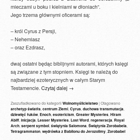
mieczami u boku i kielniami w dłoniach”.
Jego trzema głównymi oficerami są:
– król Cyrus z Persji,
– Nehemiasz
– oraz Ezdrasz,
dwaj ostatni będąc biblijnymi autorami, których księgi
są związane z tym stopniem. Księgi te należą do
najbardziej ezoterycznych w całym Starym
Testamencie.
Czytaj dalej
→
Zaszufladkowano do kategorii
Wolnomyślicielstwo
|
Otagowano
archetyp światła
,
centrum Ziemi
,
Cyrus
,
duchowa transmutacja
,
dziewięć łuków
,
Enoch
,
esotericism
,
Greater Mysteries
,
Hiram
Abiff
,
inicjacja
,
Lesser Mysteries
,
Lost Word
,
regeneracja
,
Royal
Arch
,
serpent symbol
,
świątynia Salomona
,
Świątynia Zorobabela
,
Tetragrammaton
,
wędrówka z Babilonu do Jerozolimy
,
Zorobabel