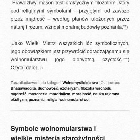
„Prawdziwy mason jest praktycznym filozofem, który
pod religijnymi symbolami – przyjętymi od zawsze
przez mądrość – według planów ułożonych przez
naturę i rozum, wznosi moralną budowlę poznania.”*)
„Jako Wielki Mistrz wszystkich lóż symbolicznych,
jego obowiązkiem jest przywrócić odradzającemu się
wolnomularstwu jego pierwotną czystość.”**)
Czytaj dalej
→
Zaszufladkowano do kategorii
Wolnomyślicielstwo
|
Otagowano
Bhagawadgita
,
duchowość
,
ezoteryzm
,
filozofia wschodu
,
mądrość
,
masoneria
,
materializm
,
moralność
,
nauka tajemna
,
okultyzm
,
poznanie
,
religia
,
wolnomularstwo
Symbole wolnomularstwa i
wielkie misteria starożytności