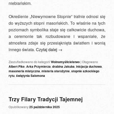
niebiańskim.
Określenie „Niewymowne Stopnie” trafnie odnosi się
do wyższych stopni masońskich. To właśnie na tych
poziomach symbolika staje się całkowicie duchowa,
a ceremonie tak rozbudowane i wspaniałe, że
atmosfera zdaje się przesiąknięta światłem i wonią
innego świata.
Czytaj dalej
→
Zaszufladkowano do kategorii
Wolnomyślicielstwo
|
Otagowano
Albert Pike
,
Arka Przymierza
,
drabina Jakuba
,
inicjacja duchowa
,
masoneria mistyczna
,
misteria starożytne
,
stopnie szkockiego
rytu
,
świątynia Salomona
Trzy Filary Tradycji Tajemnej
Opublikowany
25 października 2025