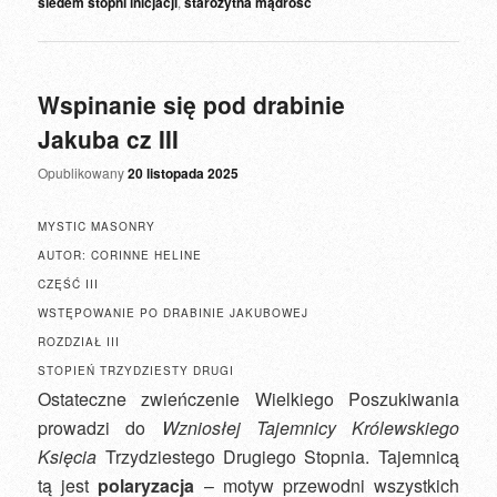
siedem stopni inicjacji
,
starożytna mądrość
Wspinanie się pod drabinie
Jakuba cz III
Opublikowany
20 listopada 2025
MYSTIC MASONRY
AUTOR: CORINNE HELINE
CZĘŚĆ III
WSTĘPOWANIE PO DRABINIE JAKUBOWEJ
ROZDZIAŁ III
STOPIEŃ TRZYDZIESTY DRUGI
Ostateczne zwieńczenie Wielkiego Poszukiwania
prowadzi do
Wzniosłej Tajemnicy Królewskiego
Księcia
Trzydziestego Drugiego Stopnia. Tajemnicą
tą jest
polaryzacja
– motyw przewodni wszystkich