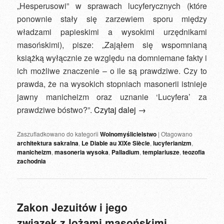
„Hesperusowi” w sprawach lucyferycznych (które
ponownie stały się zarzewiem sporu między
władzami papieskimi a wysokimi urzędnikami
masońskimi), pisze: „Zająłem się wspomnianą
książką wyłącznie ze względu na domniemane fakty i
ich możliwe znaczenie – o ile są prawdziwe. Czy to
prawda, że na wysokich stopniach masonerii istnieje
jawny manicheizm oraz uznanie ‘Lucyfera’ za
prawdziwe bóstwo?”.
Czytaj dalej
→
Zaszufladkowano do kategorii
Wolnomyślicielstwo
|
Otagowano
architektura sakralna
,
Le Diable au XIXe Siècle
,
lucyferianizm
,
manicheizm
,
masoneria wysoka
,
Palladium
,
templariusze
,
teozofia
zachodnia
Zakon Jezuitów i jego
związek z lożami masońskimi