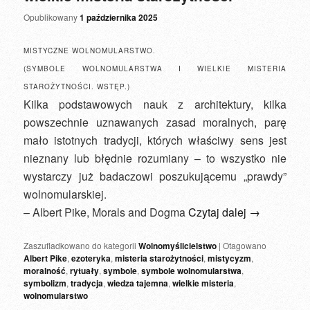
Opublikowany
1 października 2025
MISTYCZNE WOLNOMULARSTWO.
(SYMBOLE WOLNOMULARSTWA I WIELKIE MISTERIA
STAROŻYTNOŚCI. WSTĘP.)
Kilka podstawowych nauk z architektury, kilka
powszechnie uznawanych zasad moralnych, parę
mało istotnych tradycji, których właściwy sens jest
nieznany lub błędnie rozumiany – to wszystko nie
wystarczy już badaczowi poszukującemu „prawdy”
wolnomularskiej.
– Albert Pike, Morals and Dogma
Czytaj dalej
→
Zaszufladkowano do kategorii
Wolnomyślicielstwo
|
Otagowano
Albert Pike
,
ezoteryka
,
misteria starożytności
,
mistycyzm
,
moralność
,
rytuały
,
symbole
,
symbole wolnomularstwa
,
symbolizm
,
tradycja
,
wiedza tajemna
,
wielkie misteria
,
wolnomularstwo