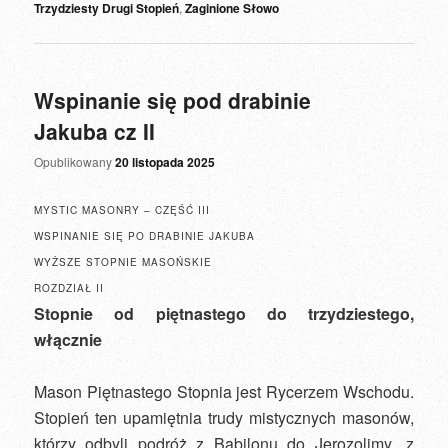
Trzydziesty Drugi Stopień
,
Zaginione Słowo
Wspinanie się pod drabinie
Jakuba cz II
Opublikowany
20 listopada 2025
MYSTIC MASONRY – CZĘŚĆ III
WSPINANIE SIĘ PO DRABINIE JAKUBA
WYŻSZE STOPNIE MASOŃSKIE
ROZDZIAŁ II
Stopnie od piętnastego do trzydziestego,
włącznie
Mason Piętnastego Stopnia jest Rycerzem Wschodu.
Stopień ten upamiętnia trudy mistycznych masonów,
którzy odbyli podróż z Babilonu do Jerozolimy „z