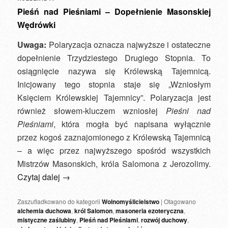
Pieśń nad Pieśniami – Dopełnienie Masonskiej
Wędrówki
Uwaga:
Polaryzacja oznacza najwyższe i ostateczne
dopełnienie Trzydziestego Drugiego Stopnia. To
osiągnięcie nazywa się Królewską Tajemnicą.
Inicjowany tego stopnia staje się „Wzniosłym
Księciem Królewskiej Tajemnicy”. Polaryzacja jest
również słowem-kluczem wzniosłej
Pieśni nad
Pieśniami
, która mogła być napisana wyłącznie
przez kogoś zaznajomionego z Królewską Tajemnicą
– a więc przez najwyższego spośród wszystkich
Mistrzów Masonskich, króla Salomona z Jerozolimy.
Czytaj dalej
→
Zaszufladkowano do kategorii
Wolnomyślicielstwo
|
Otagowano
alchemia duchowa
,
król Salomon
,
masoneria ezoteryczna
,
mistyczne zaślubiny
,
Pieśń nad Pieśniami
,
rozwój duchowy
,