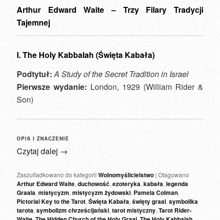
Arthur Edward Waite – Trzy Filary Tradycji
Tajemnej
I. The Holy Kabbalah (Święta Kabała)
Podtytuł:
A Study of the Secret Tradition in Israel
Pierwsze wydanie:
London, 1929 (William Rider &
Son)
OPIS I ZNACZENIE
Czytaj dalej
→
Zaszufladkowano do kategorii
Wolnomyślicielstwo
|
Otagowano
Arthur Edward Waite
,
duchowość
,
ezoteryka
,
kabała
,
legenda
Graala
,
mistycyzm
,
mistycyzm żydowski
,
Pamela Colman
,
Pictorial Key to the Tarot
,
Święta Kabała
,
święty graal
,
symbolika
tarota
,
symbolizm chrześcijański
,
tarot mistyczny
,
Tarot Rider-
Waite
,
The Hidden Church of the Holy Graal
,
The Holy Kabbalah