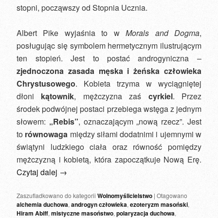
stopni, począwszy od Stopnia Ucznia.
Albert Pike wyjaśnia to w
Morals and Dogma
,
posługując się symbolem hermetycznym ilustrującym
ten stopień. Jest to postać androgyniczna –
zjednoczona zasada męska i żeńska człowieka
Chrystusowego
. Kobieta trzyma w wyciągniętej
dłoni
kątownik
, mężczyzna zaś
cyrkiel
. Przez
środek podwójnej postaci przebiega wstęga z jednym
słowem:
„Rebis”
, oznaczającym „nową rzecz”. Jest
to
równowaga
między siłami dodatnimi i ujemnymi w
świątyni ludzkiego ciała oraz równość pomiędzy
mężczyzną i kobietą, która zapoczątkuje Nową Erę.
Czytaj dalej
→
Zaszufladkowano do kategorii
Wolnomyślicielstwo
|
Otagowano
alchemia duchowa
,
androgyn człowieka
,
ezoteryzm masoński
,
Hiram Abiff
,
mistyczne masoństwo
,
polaryzacja duchowa
,