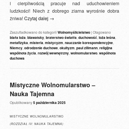
i cierpliwością pracuje nad uduchowieniem
ludzkości! Niech z dobrego ziarna wyrośnie dobra
żniwa!
Czytaj dalej
→
Zaszufladkowano do kategorii
Wolnomyślicielstwo
|
Otagowano
biała loża
,
blawatsky
,
braterstwo światła
,
duchowość
,
loża leśna
,
metafizyka
,
misteria
,
mistycyzm
,
nauczanie korespondencyjne
,
Niemcy
,
odrodzenie duchowe
,
okultyzm
,
paul zillmann
,
religijna
wspólnota życia
,
rozwój wewnętrzny
,
wolnomularstwo
,
wspólnota
duchowa
Mistyczne Wolnomularstwo –
Nauka Tajemna
Opublikowany
5 października 2025
MISTYCZNE WOLNOMULARSTWO
(ROZDZIAŁ IV: NAUKA TAJEMNA)