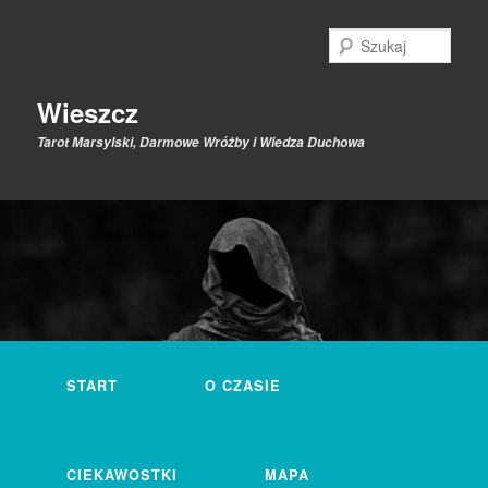
Przeskocz
Przeskocz
do
do
Szuk
tekstu
widgetów
Wieszcz
Tarot Marsylski, Darmowe Wróżby i Wiedza Duchowa
Główne
menu
START
O CZASIE
CIEKAWOSTKI
MAPA