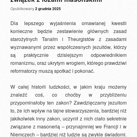
Opublikowany
2 grudnia 2025
Dla lepszego wyjaśnienia omawianej kwestii
konieczne będzie zestawienie głównych zasad
starożytnych Tanaïm i Theurgistów z zasadami
wyznawanymi przez współczesnych jezuitów, którzy
są praktycznie dzisiejszym odpowiednikiem
romanizmu, oraz ukrytym wrogiem, którego prawdziwi
reformatorzy muszą spotkać i pokonać.
W całej historii ludzkości, w jakim kraju możemy
znaleźć coś, co choćby w przybliżeniu
przypominałoby ten zakon? Zawdzięczamy jezuitom
to, że ich wpływ na tajne stowarzyszenia, bardziej niż
jakikolwiek inny zakon, uczynił z nich ciało sekretnie
związane z masonerią – przynajmniej we Francji i w
Niemczech – bardziej niż ludzie są zwykle świadomi.