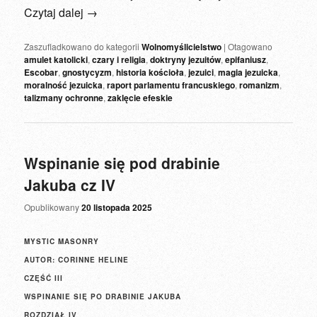
Czytaj dalej
→
Zaszufladkowano do kategorii
Wolnomyślicielstwo
|
Otagowano
amulet katolicki
,
czary i religia
,
doktryny jezuitów
,
epifaniusz
,
Escobar
,
gnostycyzm
,
historia kościoła
,
jezuici
,
magia jezuicka
,
moralność jezuicka
,
raport parlamentu francuskiego
,
romanizm
,
talizmany ochronne
,
zaklęcie efeskie
Wspinanie się pod drabinie
Jakuba cz IV
Opublikowany
20 listopada 2025
MYSTIC MASONRY
AUTOR: CORINNE HELINE
CZĘŚĆ III
WSPINANIE SIĘ PO DRABINIE JAKUBA
ROZDZIAŁ IV